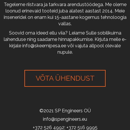
Tegeleme riistvara ja tarkvara arendustöödega. Me oleme
loonud erinevaid tooteid juba alatest aastast 2014. Meie
inseneridel on enam kui 15-aastane kogemus tehnoloogia
vallas.
Soovid oma ideed ellu viia? Leiame Sulle sobilikuima
lahenduse ning saadame hinnapakkumise. Kirjuta meile e-
kirjale
info@skeemipesa.ee
või vajuta allpool olevale
nupule.
VÕTA ÜHENDUST
©2021 SP Engineers OÜ
info@spengineers.eu
+372 526 4992; +372 516 9995