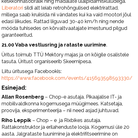
keskkonnasõbralik ning madalate ülalpidamiskuludega.
Liberatori
sildi alt leiab retrohõngulised elektrirattad,
millega saab kruiisida nii vändates kui ka vaid mootori jõul
edasi liikudes. Rattad liiguvad 30-40 km/h ning nende
mööda tuhisedes on kõrvaltvaatajate imestunud pilgud
garanteeritud.
21.00 Vaba vestlusring ja rataste uurimine
.
Üritus toimub TTÜ Mektory majas ja on kõigile osalistele
tasuta. Üritust organiseerib Skeemipesa.
Liitu üritusega Facebookis:
https://www.facebook.com/events/415693598593330/
Esinejad:
Allan Rosenberg
– Chop-e asutaja. Pikaajalise IT- ja
mobiilvaldkonna kogemusega müügimees. Katsetaja,
proovija, eksperimenteerija – nii need asjad juhtuvad.
Riho Leppik
– Chop – e ja Rixbikes asutaja.
Rattakonstruktor ja erilahenduste looja. Kogemusi üle 20
aasta. Jalgrataste tuunimine ja elektrifitseerimine on