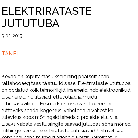
ELEKTRIRATASTE
JUTUTUBA
5-03-2015
TANEL
Kevad on koputamas uksele ning peatselt saab
rattahooaeg taas täistuurid sisse. Elektrirataste jututuppa
on oodatud kõik tehnofriigid, insenerid, hobielektroonikud,
disainereid, nokitsejad, ettevõtjad ja muidu
tehnikahuvilised. Eesmärk on omavahel paremini
tuttavaks saada, kogemusi vahetada ja vahest ka
tulevikus koos mõningaid lahedaid projekte ellu viia.
Lisaks vabale vestlusringile saavad jututoas sõna mõned
tulihingelisemad elektrirataste entusiastid. Üritusel saab
kohapeal näha mitmeid ägedaid Eestis valmistatud