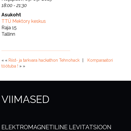
18:00 - 21:30
Asukoht
TTÜ Mektory keskus
Raja 15
Tallinn
« «
Riist- ja tarkvara hackathon Tehnohack
Komparaatori
töötuba !
» »
VIIMASED
ELEKTROMAGNETILINE LEVITATSIOON