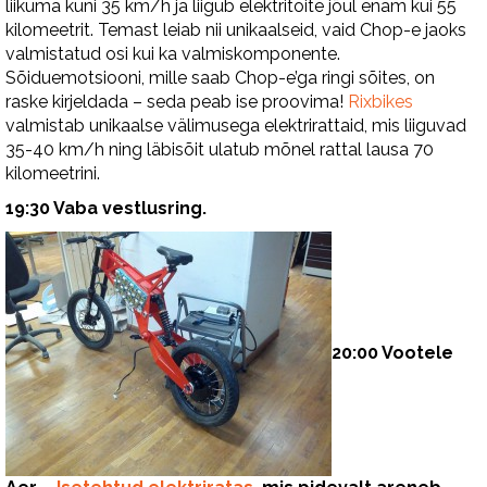
liikuma kuni 35 km/h ja liigub elektritoite jõul enam kui 55
kilomeetrit. Temast leiab nii unikaalseid, vaid Chop-e jaoks
valmistatud osi kui ka valmiskomponente.
Sõiduemotsiooni, mille saab Chop-e’ga ringi sõites, on
raske kirjeldada – seda peab ise proovima!
Rixbikes
valmistab unikaalse välimusega elektrirattaid, mis liiguvad
35-40 km/h ning läbisõit ulatub mõnel rattal lausa 70
kilomeetrini.
19:30 Vaba vestlusring.
20:00 Vootele