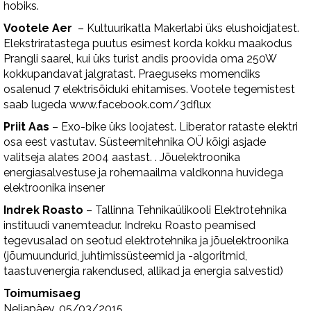
hobiks.
Vootele Aer
– Kultuurikatla Makerlabi üks elushoidjatest.
Elekstriratastega puutus esimest korda kokku maakodus
Prangli saarel, kui üks turist andis proovida oma 250W
kokkupandavat jalgratast. Praeguseks momendiks
osalenud 7 elektrisõiduki ehitamises. Vootele tegemistest
saab lugeda www.facebook.com/3dflux
Priit Aas
– Exo-bike üks loojatest. Liberator rataste elektri
osa eest vastutav. Süsteemitehnika OÜ kõigi asjade
valitseja alates 2004 aastast. . Jõuelektroonika
energiasalvestuse ja rohemaailma valdkonna huvidega
elektroonika insener
Indrek Roasto
– Tallinna Tehnikaülikooli Elektrotehnika
instituudi vanemteadur. Indreku Roasto peamised
tegevusalad on seotud elektrotehnika ja jõuelektroonika
(jõumuundurid, juhtimissüsteemid ja -algoritmid,
taastuvenergia rakendused, allikad ja energia salvestid)
Toimumisaeg
Neljapäev, 05/03/2015