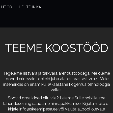
HEIGO
HELITEHNIKA
TEEME KOOSTÖÖD
Tegeleme riistvara ja tarkvara arendustöödega. Me oleme
loonud erinevaid tooteid juba alatest aastast 2014. Meie
inseneridel on enam kui 15-aastane kogemus tehnoloogia
vallas.
Soovid oma ideed ellu viia? Leiame Sulle sobilikuima
lahenduse ning saadame hinnapakkumise. Kirjuta meile e-
kirjale
info@skeemipesa.ee
või vajuta allpool olevale