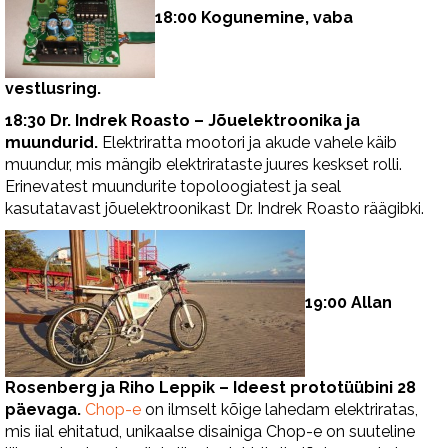
18:00 Kogunemine, vaba
vestlusring.
18:30 Dr. Indrek Roasto – Jõuelektroonika ja
muundurid.
Elektriratta mootori ja akude vahele käib
muundur, mis mängib elektrirataste juures keskset rolli.
Erinevatest muundurite topoloogiatest ja seal
kasutatavast jõuelektroonikast Dr. Indrek Roasto räägibki.
19:00 Allan
Rosenberg ja Riho Leppik – Ideest prototüübini 28
päevaga.
Chop-e
on ilmselt kõige lahedam elektriratas,
mis iial ehitatud, unikaalse disainiga Chop-e on suuteline