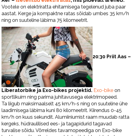
Aer –
Isetehtud elektriratas
, mis pidevalt areneb.
Vootele on elektriratta ehitamisega tegelenud juba paar
aastat. Kerge ja kompaktne ratas sõidab umbes 35 km/h
ning on suuteline läbima 75 kilomeetrit.
20:30 Priit Aas –
Liberatorbike ja Exo-bikes projektid.
Exo-bike
on
sportlikuim ning parima juhitavusega elektrimopeed.
Ta liigub maksimaalselt 45 km/h-s ning on suuteline ühe
laadimisega läbima kuni 80 kilomeetrit. Kiirendus 0-45
km/h on kuus sekundit. Alumiiniumist raam muudab ratta
kergeks, hüdraulilised ees- ja tagapidurid tagavad
turvalise sõidu. Võrreldes tavamopeediga on Exo-bike