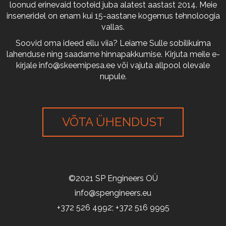
loonud erinevaid tooteid juba alatest aastast 2014. Meie
inseneridel on enam kui 15-aastane kogemus tehnoloogia
vallas.
Soovid oma ideed ellu viia? Leiame Sulle sobilikuima
lahenduse ning saadame hinnapakkumise. Kirjuta meile e-
kirjale
info@skeemipesa.ee
või vajuta allpool olevale
nupule.
VÕTA ÜHENDUST
©2021 SP Engineers OÜ
info@spengineers.eu
+372 526 4992; +372 516 9995