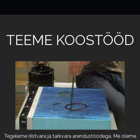
TEEME KOOSTÖÖD
Tegeleme riistvara ja tarkvara arendustöödega. Me oleme