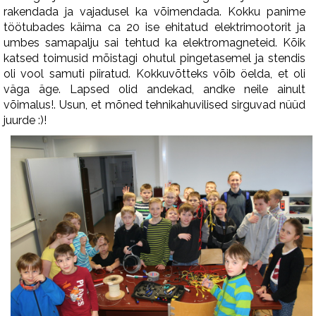
rakendada ja vajadusel ka võimendada. Kokku panime
töötubades käima ca 20 ise ehitatud elektrimootorit ja
umbes samapalju sai tehtud ka elektromagneteid. Kõik
katsed toimusid mõistagi ohutul pingetasemel ja stendis
oli vool samuti piiratud. Kokkuvõtteks võib öelda, et oli
väga äge. Lapsed olid andekad, andke neile ainult
võimalus!. Usun, et mõned tehnikahuvilised sirguvad nüüd
juurde :)!