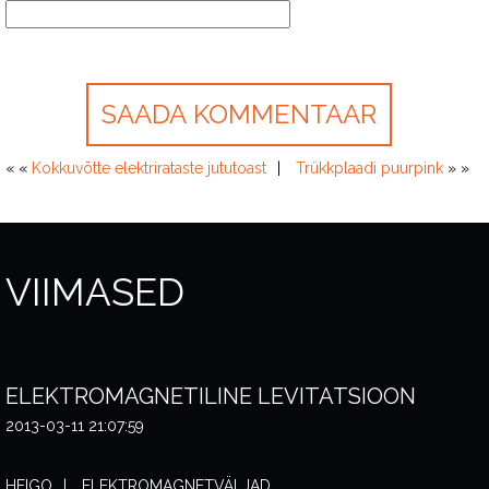
« «
Kokkuvõtte elektrirataste jututoast
Trükkplaadi puurpink
» »
VIIMASED
ELEKTROMAGNETILINE LEVITATSIOON
2013-03-11 21:07:59
HEIGO
ELEKTROMAGNETVÄLJAD