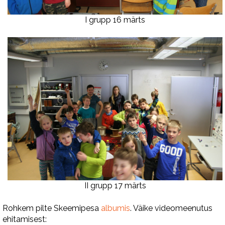
I grupp 16 märts
II grupp 17 märts
Rohkem pilte Skeemipesa
albumis
. Väike videomeenutus
ehitamisest: