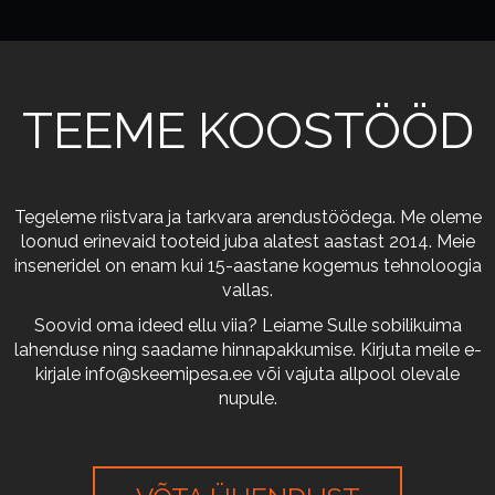
TEEME KOOSTÖÖD
Tegeleme riistvara ja tarkvara arendustöödega. Me oleme
loonud erinevaid tooteid juba alatest aastast 2014. Meie
inseneridel on enam kui 15-aastane kogemus tehnoloogia
vallas.
Soovid oma ideed ellu viia? Leiame Sulle sobilikuima
lahenduse ning saadame hinnapakkumise. Kirjuta meile e-
kirjale
info@skeemipesa.ee
või vajuta allpool olevale
nupule.