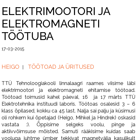
ELEKTRIMOOTORI JA
ELEKTROMAGNETI
TÖÖTUBA
17-03-2015
HEIGO
TÖÖTOAD JA ÜRITUSED
TTÜ Tehnoloogiakooli linnalaagri raames viisime läbi
elektrimootori ja elektromagneti ehitamise töötoad.
Töötoad toimusid kahel päeval, 16 ja 17 märts TTÜ
Elektrotehnika instituudi laboris. Töötoas osalesid 3 – 6
klass õpilased, kokku ca 45 last. Nalja sai palju ja küsimusi
oli rohkem kui õpetajad (Heigo, Mihkel ja Hindrek) oskasid
vastata :). Õppisime selgeks voolu, pinge ja
aktiivvõimsuse mõisted. Samuti rääkisime kuidas saab
vooluga juhtme ümber tekkivat magnetvälja kasulikult