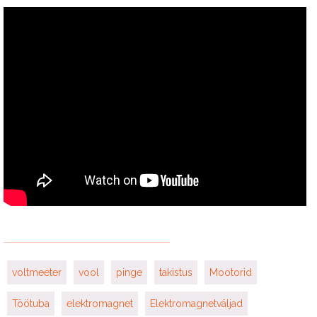
voltmeeter
vool
pinge
takistus
Mootorid
Töötuba
elektromagnet
Elektromagnetväljad