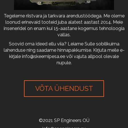
Tegeleme riistvara ja tarkvara arendustöödega. Me oleme
loonud erinevaid tooteid juba alatest aastast 2014. Meie
inseneridel on enam kui 15-aastane kogemus tehnoloogia
vallas.
Soovid oma ideed ellu viia? Leiame Sulle sobilikuima
lahenduse ning saadame hinnapakkumise. Kirjuta meile e-
kirjale
info@skeemipesa.ee
või vajuta allpool olevale
nupule.
VÕTA ÜHENDUST
©2021 SP Engineers OÜ