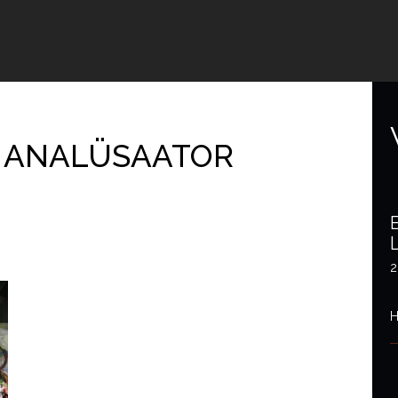
I ANALÜSAATOR
2
H