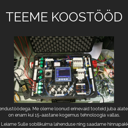
TEEME KOOSTÖÖD
arendustöödega. Me oleme loonud erinevaid tooteid juba alates
on enam kui 15-aastane kogemus tehnoloogia vallas.
 Leiame Sulle sobilikuima lahenduse ning saadame hinnapakkum