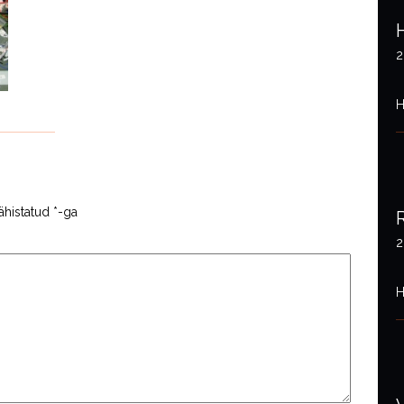
2
H
ähistatud
*
-ga
2
H