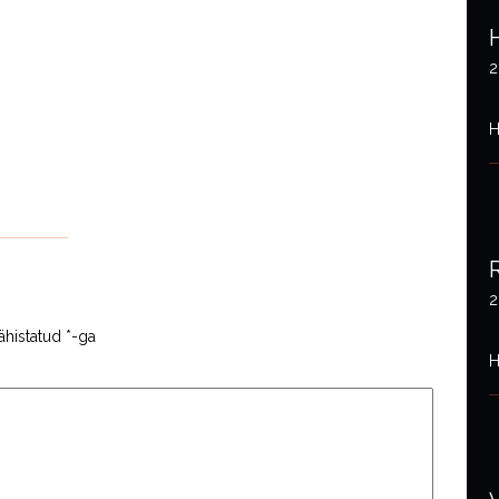
2
H
2
ähistatud
*
-ga
H