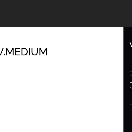
V.MEDIUM
2
H