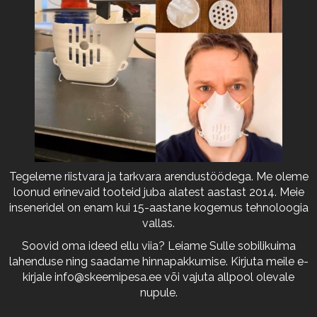
Tegeleme riistvara ja tarkvara arendustöödega. Me oleme
loonud erinevaid tooteid juba alatest aastast 2014. Meie
inseneridel on enam kui 15-aastane kogemus tehnoloogia
vallas.
Soovid oma ideed ellu viia? Leiame Sulle sobilikuima
lahenduse ning saadame hinnapakkumise. Kirjuta meile e-
kirjale
info@skeemipesa.ee
või vajuta allpool olevale
nupule.