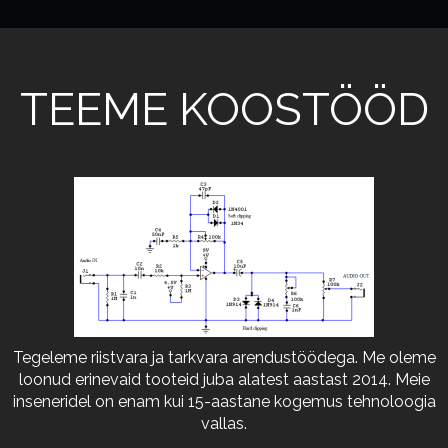
TEEME KOOSTÖÖD
Tegeleme riistvara ja tarkvara arendustöödega. Me oleme
loonud erinevaid tooteid juba alatest aastast 2014. Meie
inseneridel on enam kui 15-aastane kogemus tehnoloogia
vallas.