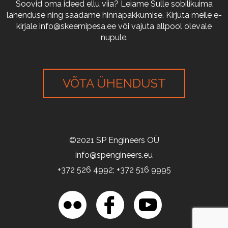
Soovid oma ideed ellu viia? Leiame Sulle sobilikuima
lahenduse ning saadame hinnapakkumise. Kirjuta meile e-
kirjale
info@skeemipesa.ee
või vajuta allpool olevale
nupule.
VÕTA ÜHENDUST
©2021 SP Engineers OÜ
info@spengineers.eu
+372 526 4992; +372 516 9995