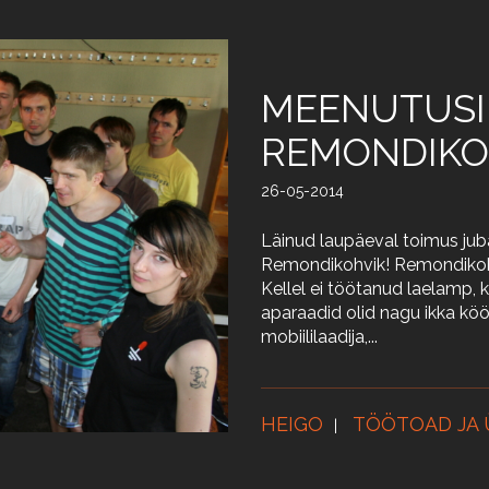
MEENUTUSI
REMONDIKOH
26-05-2014
Läinud laupäeval toimus ju
Remondikohvik! Remondikohv
Kellel ei töötanud laelamp, ke
aparaadid olid nagu ikka köö
mobiililaadija,...
HEIGO
TÖÖTOAD JA 