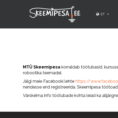
ET
MTÜ Skeemipesa
korraldab töötubasid, kursuse
robootika teemadel.
Jälgi meie Facebooki lehte
https://www.facebo
nendesse end registreerida. Skeemipesa töötoad o
Värskeima info töötubade kohta leiad ka alljärgne