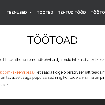
TEENUSED
TOOTED
TEHTUD TÖÖD
TÖÖTO
TÖÖTOAD
id, hackathone, remondikohvikuid ja muid interaktiivseid kokku
ok.com/skeemipesa/
, et saada kõige operatiivsemalt teada 
n tavaliselt väga populaarsed ning kohtade arv sinna on pii
valt: