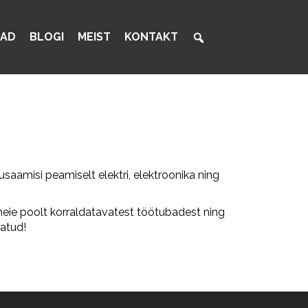
AD
BLOGI
MEIST
KONTAKT
saamisi peamiselt elektri, elektroonika ning
meie poolt korraldatavatest töötubadest ning
ratud!