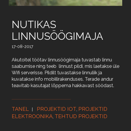
NUTIKAS
LINNUSÖÖGIMAJA
17-08-2017
Akutoitel töötav linnusöögimaja tuvastab linnu
saabumise ning teeb linnust pildi, mis laetakse üle
Wifi serverisse. Pildilt tuvastakse linnuliik ja
kuvatakse info mobiilirakenduses. Terade andur
teavitab kasutajat lõppema hakkavast söödast.
TANEL
PROJEKTID IOT
PROJEKTID
,
ELEKTROONIKA
TEHTUD PROJEKTID
,