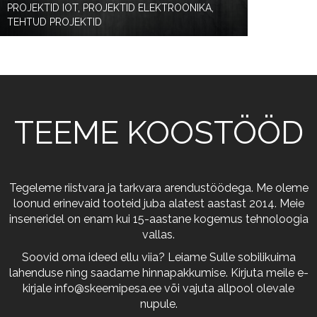
PROJEKTID IOT, PROJEKTID ELEKTROONIKA,
TEHTUD PROJEKTID
TEEME KOOSTÖÖD
Tegeleme riistvara ja tarkvara arendustöödega. Me oleme
loonud erinevaid tooteid juba alatest aastast 2014. Meie
inseneridel on enam kui 15-aastane kogemus tehnoloogia
vallas.
Soovid oma ideed ellu viia? Leiame Sulle sobilikuima
lahenduse ning saadame hinnapakkumise. Kirjuta meile e-
kirjale
info@skeemipesa.ee
või vajuta allpool olevale
nupule.