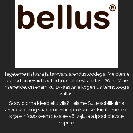
Tegeleme riistvara ja tarkvara arendustöödega. Me oleme
loonud erinevaid tooteid juba alatest aastast 2014. Meie
inseneridel on enam kui 15-aastane kogemus tehnoloogia
vallas.
Soovid oma ideed ellu viia? Leiame Sulle sobilikuima
lahenduse ning saadame hinnapakkumise. Kirjuta meile e-
kirjale
info@skeemipesa.ee
või vajuta allpool olevale
nupule.