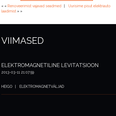
« «
Renoveerimist vajavad seadmed
Uurisime pisut elektriauto
laadimist
» »
VIIMASED
ELEKTROMAGNETILINE LEVITATSIOON
2013-03-11 21:07:59
HEIGO
ELEKTROMAGNETVÄLJAD