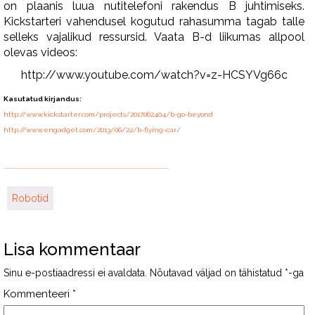
on plaanis luua nutitelefoni rakendus B juhtimiseks.
Kickstarteri vahendusel kogutud rahasumma tagab talle
selleks vajalikud ressursid. Vaata B-d liikumas allpool
olevas videos:
http://www.youtube.com/watch?v=z-HCSYVg66c
Kasutatud kirjandus:
http://www.kickstarter.com/projects/2017062404/b-go-beyond
http://www.engadget.com/2013/06/22/b-flying-car/
Robotid
Lisa kommentaar
Sinu e-postiaadressi ei avaldata.
Nõutavad väljad on tähistatud
*
-ga
Kommenteeri
*