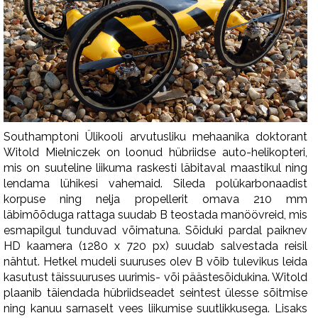
Southamptoni Ülikooli arvutusliku mehaanika doktorant
Witold Mielniczek on loonud hübriidse auto-helikopteri,
mis on suuteline liikuma raskesti läbitaval maastikul ning
lendama lühikesi vahemaid. Sileda polükarbonaadist
korpuse ning nelja propellerit omava 210 mm
läbimõõduga rattaga suudab B teostada manöövreid, mis
esmapilgul tunduvad võimatuna. Sõiduki pardal paiknev
HD kaamera (1280 x 720 px) suudab salvestada reisil
nähtut. Hetkel mudeli suuruses olev B võib tulevikus leida
kasutust täissuuruses uurimis- või päästesõidukina. Witold
plaanib täiendada hübriidseadet seintest ülesse sõitmise
ning kanuu sarnaselt vees liikumise suutlikkusega. Lisaks