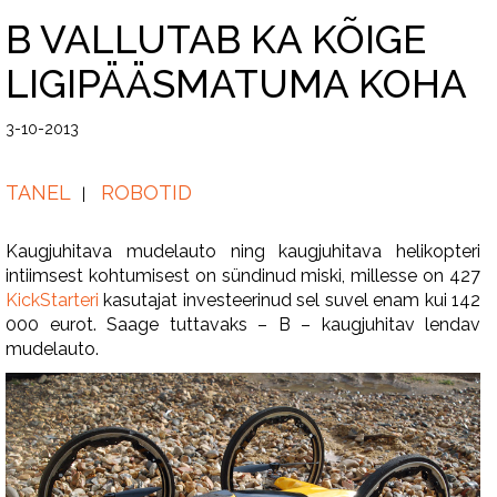
B VALLUTAB KA KÕIGE
LIGIPÄÄSMATUMA KOHA
3-10-2013
TANEL
ROBOTID
Kaugjuhitava mudelauto ning kaugjuhitava helikopteri
intiimsest kohtumisest on sündinud miski, millesse on 427
KickStarteri
kasutajat investeerinud sel suvel enam kui 142
000 eurot. Saage tuttavaks – B – kaugjuhitav lendav
mudelauto.