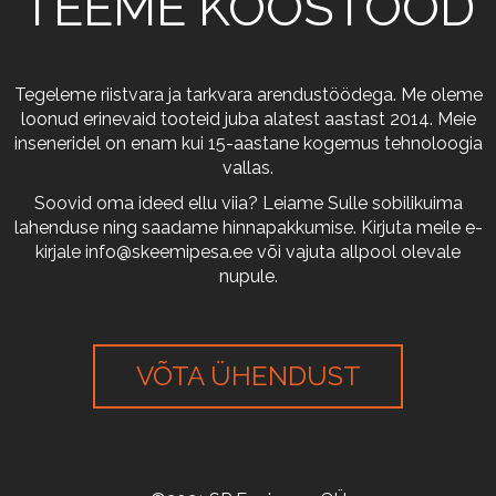
TEEME KOOSTÖÖD
Tegeleme riistvara ja tarkvara arendustöödega. Me oleme
loonud erinevaid tooteid juba alatest aastast 2014. Meie
inseneridel on enam kui 15-aastane kogemus tehnoloogia
vallas.
Soovid oma ideed ellu viia? Leiame Sulle sobilikuima
lahenduse ning saadame hinnapakkumise. Kirjuta meile e-
kirjale
info@skeemipesa.ee
või vajuta allpool olevale
nupule.
VÕTA ÜHENDUST