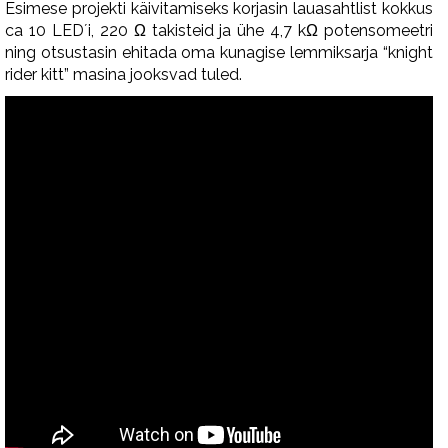
Esimese projekti käivitamiseks korjasin lauasahtlist kokkus
ca 10 LED´i, 220 Ω takisteid ja ühe 4,7 kΩ potensomeetri
ning otsustasin ehitada oma kunagise lemmiksarja “knight
rider kitt” masina jooksvad tuled.