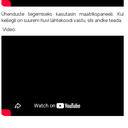
Ühenduste tegemiseks kasutasin maatrikspaneeli. Kui
kellegil on suurem huvi lähtekoodi vastu, siis andke teada.
Video: