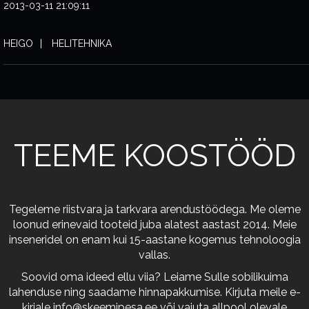
2013-03-11 21:09:11
HEIGO
HELITEHNIKA
TEEME KOOSTÖÖD
Tegeleme riistvara ja tarkvara arendustöödega. Me oleme
loonud erinevaid tooteid juba alatest aastast 2014. Meie
inseneridel on enam kui 15-aastane kogemus tehnoloogia
vallas.
Soovid oma ideed ellu viia? Leiame Sulle sobilikuima
lahenduse ning saadame hinnapakkumise. Kirjuta meile e-
kirjale
info@skeemipesa.ee
või vajuta allpool olevale