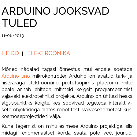
ARDUINO JOOKSVAD
TULED
11-06-2013
HEIGO
ELEKTROONIKA
Mõned nädalad tagasi õnnestus mul endale soetada
Arduino uno
mikrokontroller. Arduino on avatud tark- ja
riistvaraga elektrooniline prototüüpimis platvorm mille
peale annab ehitada mitmeid kergelt programeerimist
vajavaid elektrotehnilisi projekte. Arduino on üht­lasi heaks
algus­punk­tiks kõi­gile, kes soo­vivad tege­leda inte­rak­tiiv­
sete objek­ti­dega ala­tes robo­ti­test, val­ve­sead­metest kuni
kosmoseprojektideni välja.
Kuna tegemist on minu esimese Arduino projektiga, siis
midagi fenomenaalset korda saata pole veel jõunud.