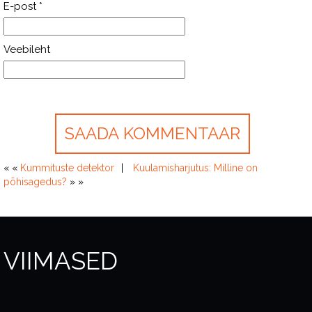
E-post
*
Veebileht
« «
Kummituste detektor
Kuulamisharjutus: Milline on
põhisagedus?
» »
VIIMASED