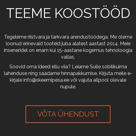
TEEME KOOSTÖÖD
Tegeleme riistvara ja tarkvara arendustöödega. Me oleme
loonud erinevaid tooteid juba alatest aastast 2014. Meie
inseneridel on enam kui 15-aastane kogemus tehnoloogia
vallas.
Soovid oma ideed ellu viia? Leiame Sulle sobilikuima
lahenduse ning saadame hinnapakkumise. Kirjuta meile e-
kirjale
info@skeemipesa.ee
või vajuta allpool olevale
nupule.
VÕTA ÜHENDUST