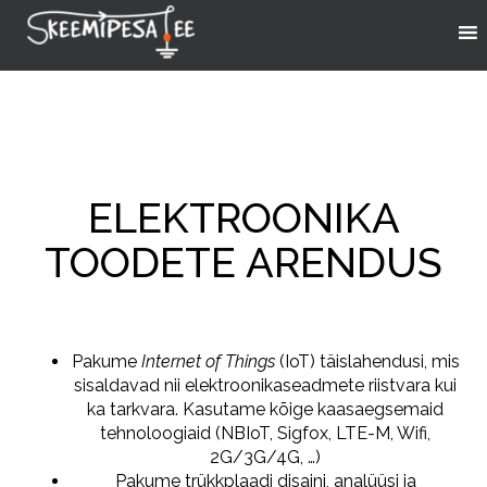
ELEKTROONIKA
TOODETE ARENDUS
Pakume
Internet of Things
(IoT) täislahendusi, mis
sisaldavad nii elektroonikaseadmete riistvara kui
ka tarkvara. Kasutame kõige kaasaegsemaid
tehnoloogiaid (NBIoT, Sigfox, LTE-M, Wifi,
2G/3G/4G, …)
Pakume trükkplaadi disaini, analüüsi ja