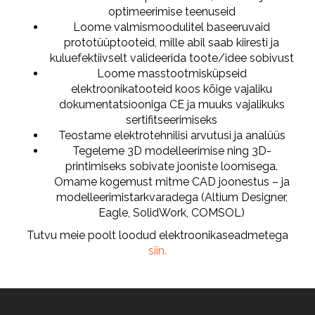
optimeerimise teenuseid
Loome valmismoodulitel baseeruvaid
prototüüptooteid, mille abil saab kiiresti ja
kuluefektiivselt valideerida toote/idee sobivust
Loome masstootmisküpseid
elektroonikatooteid koos kõige vajaliku
dokumentatsiooniga CE ja muuks vajalikuks
sertifitseerimiseks
Teostame elektrotehnilisi arvutusi ja analüüs
Tegeleme 3D modelleerimise ning 3D-
printimiseks sobivate jooniste loomisega.
Omame kogemust mitme CAD joonestus – ja
modelleerimistarkvaradega (Altium Designer,
Eagle, SolidWork, COMSOL)
Tutvu meie poolt loodud elektroonikaseadmetega
siin.