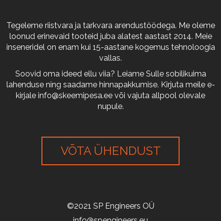
Tegeleme riistvara ja tarkvara arendustöödega. Me oleme
loonud erinevaid tooteid juba alatest aastast 2014. Meie
inseneridel on enam kui 15-aastane kogemus tehnoloogia
vallas.
Soovid oma ideed ellu viia? Leiame Sulle sobilikuima
lahenduse ning saadame hinnapakkumise. Kirjuta meile e-
kirjale
info@skeemipesa.ee
või vajuta allpool olevale
nupule.
VÕTA ÜHENDUST
©2021 SP Engineers OÜ
info@spengineers.eu