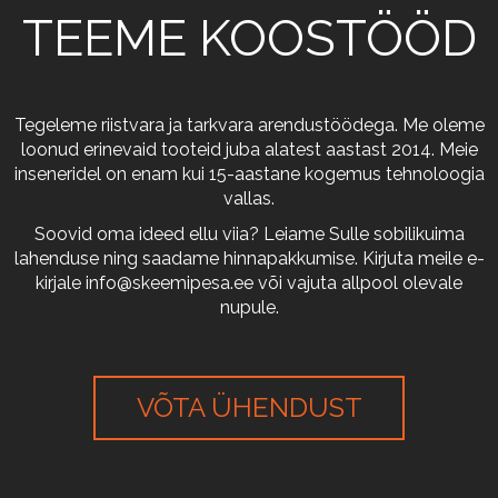
TEEME KOOSTÖÖD
Tegeleme riistvara ja tarkvara arendustöödega. Me oleme
loonud erinevaid tooteid juba alatest aastast 2014. Meie
inseneridel on enam kui 15-aastane kogemus tehnoloogia
vallas.
Soovid oma ideed ellu viia? Leiame Sulle sobilikuima
lahenduse ning saadame hinnapakkumise. Kirjuta meile e-
kirjale
info@skeemipesa.ee
või vajuta allpool olevale
nupule.
VÕTA ÜHENDUST