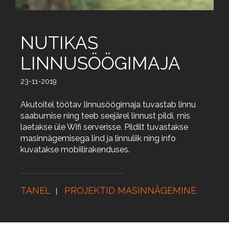
NUTIKAS
LINNUSÖÖGIMAJA
23-11-2019
Akutoitel töötav linnusöögimaja tuvastab linnu
saabumise ning teeb seejärel linnust pildi, mis
laetakse üle Wifi serverisse. Pildilt tuvastakse
masinnägemisega lind ja linnuliik ning info
kuvatakse mobiilirakenduses.
TANEL
PROJEKTID MASINNÄGEMINE