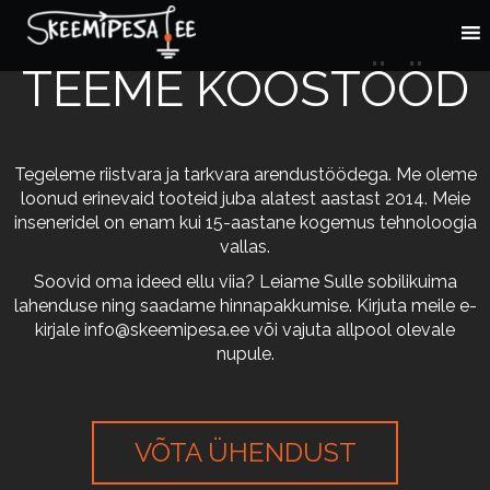
TEEME KOOSTÖÖD
Tegeleme riistvara ja tarkvara arendustöödega. Me oleme
loonud erinevaid tooteid juba alatest aastast 2014. Meie
inseneridel on enam kui 15-aastane kogemus tehnoloogia
vallas.
Soovid oma ideed ellu viia? Leiame Sulle sobilikuima
lahenduse ning saadame hinnapakkumise. Kirjuta meile e-
kirjale
info@skeemipesa.ee
või vajuta allpool olevale
nupule.
VÕTA ÜHENDUST